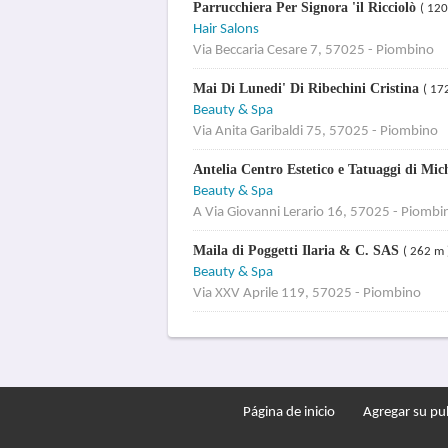
Parrucchiera Per Signora 'il Ricciolò
( 120
Hair Salons
Via Beccaria Cesare 7, 57025 - Piombino
Mai Di Lunedi' Di Ribechini Cristina
( 17
Beauty & Spa
Via Anita Garibaldi 75, 57025 - Piombino
Antelia Centro Estetico e Tatuaggi di Mic
Beauty & Spa
A Via Giovanni Lerario 16, 57025 - Piombi
Maila di Poggetti Ilaria & C. SAS
( 262 m 
Beauty & Spa
Via XXV Aprile 119, 57025 - Piombino
Página de inicio
Agregar su pu