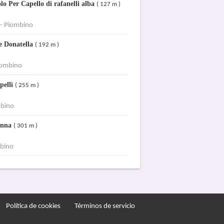
o Per Capello di rafanelli alba
( 127 m )
 - Piombino
 e Donatella
( 192 m )
iombino
pellì
( 255 m )
mbino
 Anna
( 301 m )
mbino
Política de cookies
Términos de servicio