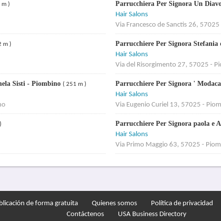
Parrucchiera Per Signora Un Diavol
 m )
Hair Salons
Via Francesco de Sanctis 26, 57025
Parrucchiere Per Signora Stefania
2 m )
Hair Salons
Via del Risorgimento 27, 57025 - P
hela Sisti - Piombino
Parrucchiere Per Signora ' Modaca
( 251 m )
Hair Salons
no
Via Eugenio Curiel 13, 57025 - Pio
Parrucchiere Per Signora paola e
)
Hair Salons
Via Primo Maggio 63, 57025 - Pio
blicación de forma gratuita
Quienes somos
Política de privacidad
Contáctenos
USA Business Directory