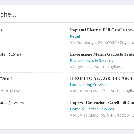
che...
Impianti Elettrici F.lli Carollo
 )
( 506
Retail
Via Codalunga, 20, 36030 - Zuglian
osta
Lavorazione Marmi Garzotto Frate
( 513 m )
Professionals & Services
Via Igna 27, 36030 - Zugliano
IL ROSETO AZ. AGR. DI CAR
 726 m )
Landscaping Services
di Zugliano
VIA CA' MAGRA 4/1, 36030 - Zugli
.n.c.
Impresa Costruzioni Garello di Ga
( 1.24 km )
Home & Garden Services
VIA SANT'ANASTASIA 14, 36030 - Z