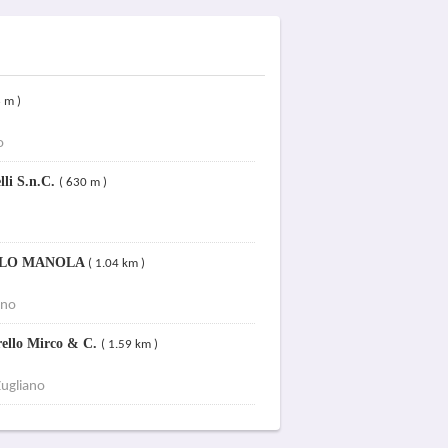
 m )
o
lli S.n.C.
( 630 m )
OLLO MANOLA
( 1.04 km )
ano
rello Mirco & C.
( 1.59 km )
ugliano