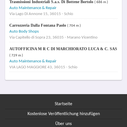
Trasmissioni Industriali S.a.s. Di Bottene Bortolo
( 686 m )
Auto Maintenance & Repair
Via Lago Di Annone 15, 36015 - Schio
Carrozzeria Dalla Fontana Paolo
( 704 m )
Auto Body Shops
Via Capitello di Sopra 23, 36035 - Marano Vicentino
AUTOFFICINA M R C DI MARCHIORATO LUCA & C. SAS
( 729 m )
Auto Maintenance & Repair
VIA LAGO MAGGIORE 43, 36015 - Schio
Startseite
Kostenlose Veröffentlichung hinzufügen
Über uns